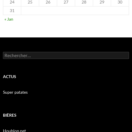
24
25
26
27
28
29
30
31
« Jan
Rechercher :
ACTUS
Super patates
BIÈRES
Houblon.net