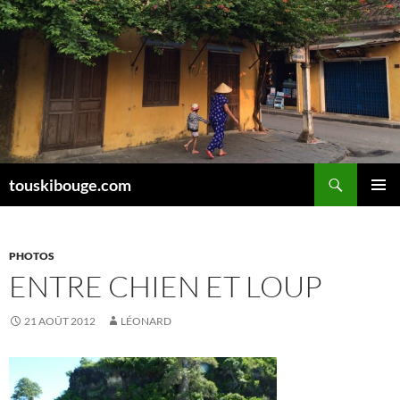
Aller
au
contenu
Recherche
touskibouge.com
MENU
PRINCI
PHOTOS
ENTRE CHIEN ET LOUP
21 AOÛT 2012
LÉONARD