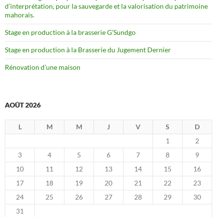
d’interprétation, pour la sauvegarde et la valorisation du patrimoine
mahorais.
Stage en production à la brasserie G’Sundgo
Stage en production à la Brasserie du Jugement Dernier
Rénovation d’une maison
AOÛT 2026
L
M
M
J
V
S
D
1
2
3
4
5
6
7
8
9
10
11
12
13
14
15
16
17
18
19
20
21
22
23
24
25
26
27
28
29
30
31