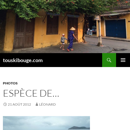
Aller
au
contenu
Recherche
touskibouge.com
MENU
PRINCI
PHOTOS
ESPÈCE DE…
21 AOÛT 2012
LÉONARD