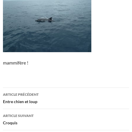
mammifère !
Navigation
ARTICLE PRÉCÉDENT
des
Entre chien et loup
articles
ARTICLE SUIVANT
Croquis