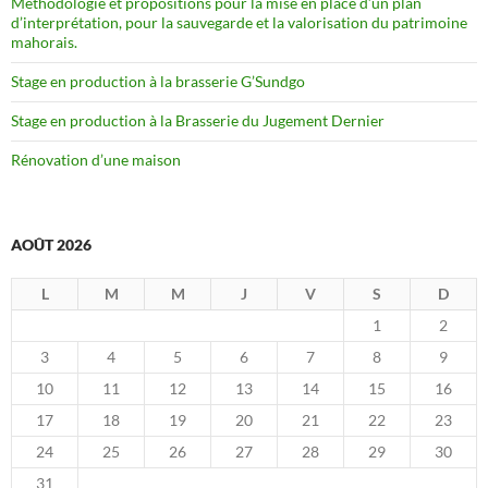
Méthodologie et propositions pour la mise en place d’un plan
d’interprétation, pour la sauvegarde et la valorisation du patrimoine
mahorais.
Stage en production à la brasserie G’Sundgo
Stage en production à la Brasserie du Jugement Dernier
Rénovation d’une maison
AOÛT 2026
L
M
M
J
V
S
D
1
2
3
4
5
6
7
8
9
10
11
12
13
14
15
16
17
18
19
20
21
22
23
24
25
26
27
28
29
30
31