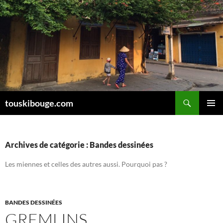
Aller
au
contenu
Recherche
touskibouge.com
MENU
PRINCI
Archives de catégorie : Bandes dessinées
Les miennes et celles des autres aussi. Pourquoi pas ?
BANDES DESSINÉES
GREMLINS