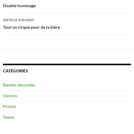
des
Double hommage
articles
ARTICLE SUIVANT
Tout un cirque pour de la bière
CATÉGORIES
Bandes dessinées
Dessins
Photos
Textes