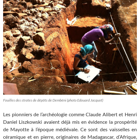
Fouilles des strates de dépôts de Dembéni (photo Edouard Jacquot)
Les pionniers de l’archéologie comme Claude Alibert et Henri
Daniel Liszkowski avaient déjà mis en évidence la prospérité
de Mayotte à l’époque médiévale. Ce sont des vaisselles en
céramique et en pierre, originaires de Madagascar, d’Afrique,