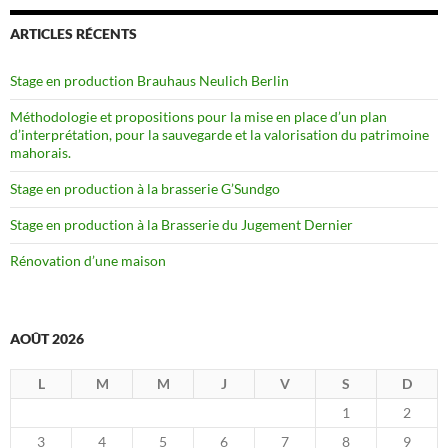
ARTICLES RÉCENTS
Stage en production Brauhaus Neulich Berlin
Méthodologie et propositions pour la mise en place d’un plan
d’interprétation, pour la sauvegarde et la valorisation du patrimoine
mahorais.
Stage en production à la brasserie G’Sundgo
Stage en production à la Brasserie du Jugement Dernier
Rénovation d’une maison
AOÛT 2026
L
M
M
J
V
S
D
1
2
3
4
5
6
7
8
9