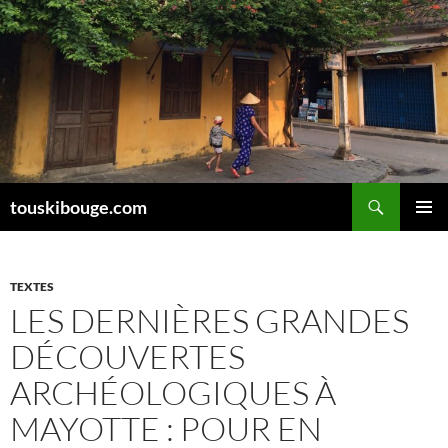
Aller
au
contenu
Recherche
touskibouge.com
MENU
PRINCI
TEXTES
LES DERNIÈRES GRANDES
DÉCOUVERTES
ARCHÉOLOGIQUES À
MAYOTTE : POUR EN