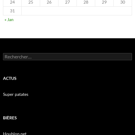
24
25
26
27
28
29
30
31
« Jan
Rechercher :
ACTUS
Super patates
BIÈRES
Houblon.net